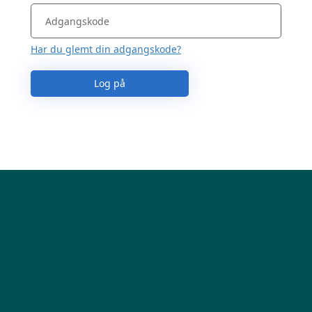
Har du glemt din adgangskode?
Log på