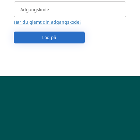
Har du glemt din adgangskode?
Log på