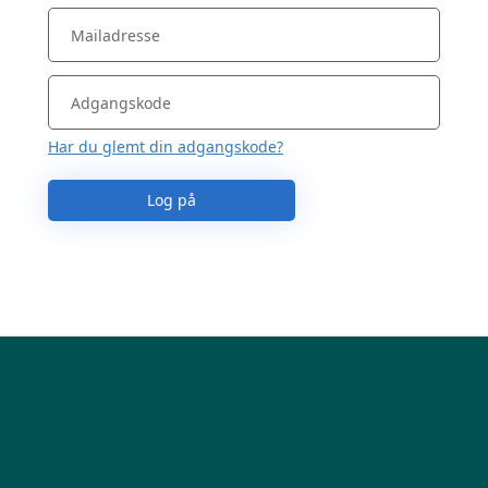
Har du glemt din adgangskode?
Log på