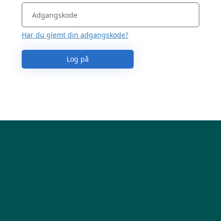
Har du glemt din adgangskode?
Log på