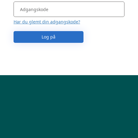
Har du glemt din adgangskode?
Log på